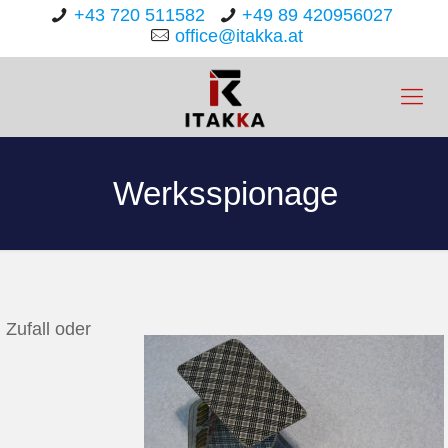
+43 720 511582
+49 89 420956027
office@itakka.at
Werksspionage
Zufall oder