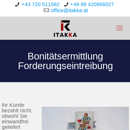
+43 720 511582
+49 89 420956027
office@itakka.at
Bonitätsermittlung
Forderungseintreibung
Ihr Kunde
bezahlt nicht,
obwohl Sie
einwandfrei
geliefert