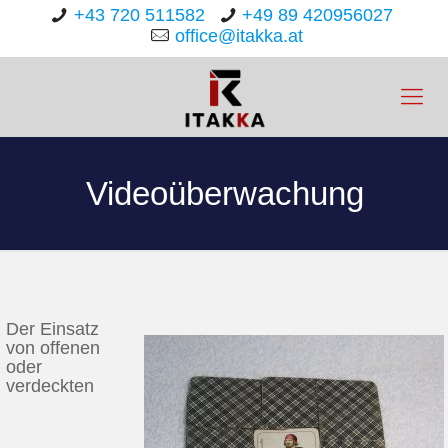
+43 720 511582
+49 89 420956027
office@itakka.at
Videoüberwachung
Der Einsatz
von offenen
oder
verdeckten